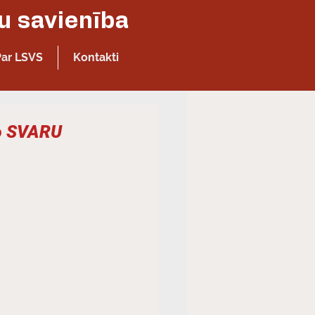
Latvijas Sporta veterānu - senioru savienība
Par LSVS
Kontakti
no SVARU