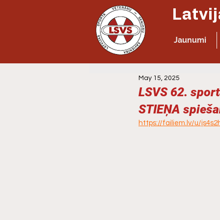
Jaunumi
May 15, 2025
LSVS 62. sport
STIEŅA spieša
https://failiem.lv/u/js4s