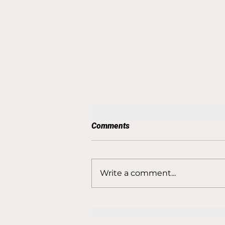
Comments
Write a comment...
REZULTĀTI LSVS Pašvaldību
63. sporta spēlēs