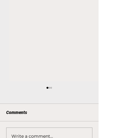
Comments
Write a comment...
REZULTĀTI LSVS
REZULTĀTI LSV