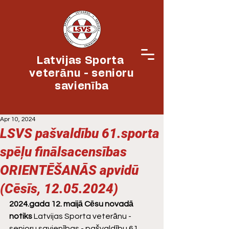
Latvijas Sporta
veterānu - senioru
savienība
Apr 10, 2024
LSVS pašvaldību 61.sporta
spēļu finālsacensības
ORIENTĒŠANĀS apvidū
(Cēsīs, 12.05.2024)
2024.gada 12. maijā Cēsu novadā 
notiks
 Latvijas Sporta veterānu - 
senioru savienības - pašvaldību 61. 