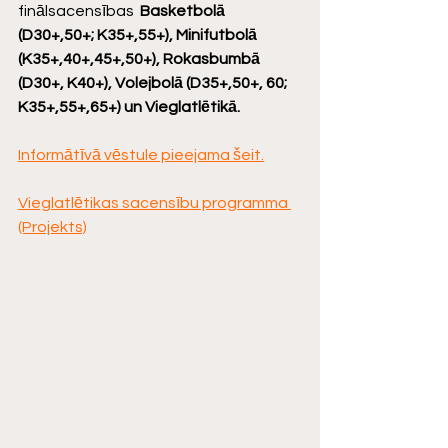
finālsacensības  
Basketbolā 
(D30+,50+; K35+,55+), Minifutbolā 
(K35+,40+,45+,50+), Rokasbumbā 
(D30+, K40+), Volejbolā (D35+,50+, 60; 
K35+,55+,65+) un Vieglatlētikā.
Informātīvā vēstule pieejama šeit.
Vieglatlētikas sacensību programma 
(Projekts)