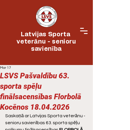
Latvijas Sporta
veterānu - senioru
savienība
Mar 17
LSVS Pašvaldību 63.
sporta spēļu
finālsacensības Florbolā
Kocēnos 18.04.2026
Saskaņā ar Latvijas Sporta veterānu - 
senioru savienības 63. sporta spēļu 
nolikumu finālsacensības
 FLORBOLĀ 