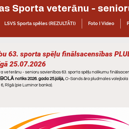
LSVS Sporta spēles (REZULTĀTI)
Foto I Video
bu 63. sporta spēļu finālsacensības P
gā 25.07.2026
a veterānu - senioru savienības 63. sporta spēļu nolikumu finālsace
JBOLĀ
notiks 2026. gada 25.jūlijā, 
O-Sands āra pludmales volejbola
6, Rīgā (pie Luminor banka).