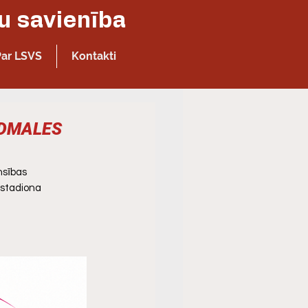
Latvijas Sporta veterānu - senioru savienība
Par LSVS
Kontakti
LUDMALES
nsības 
 stadiona 