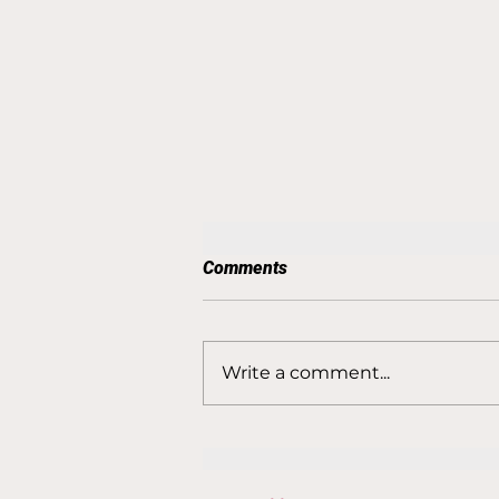
Comments
Write a comment...
Spēļu kalendārs LSVS
Pašvaldību 63. sporta spēlēm
PLUDMALES Volejbolā Rīgā