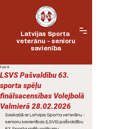
Latvijas Sporta
veterānu - senioru
savienība
Feb 9
LSVS Pašvaldību 63.
sporta spēļu
finālsacensības Volejbolā
Valmierā 28.02.2026
Saskaņā ar Latvijas Sporta veterānu - 
senioru savienības (LSVS) pašvaldību 
63. Sporta spēļu nolikumu 