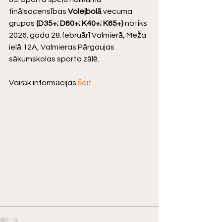
finālsacensības 
Volejbolā
 vecuma 
grupas 
(D35+; D60+; K40+; K65+) 
notiks 
2026. gada 28.februārī Valmierā, Meža 
ielā 12A, Valmieras Pārgaujas 
sākumskolas sporta zālē.
Vairāk informācijas 
šeit
.