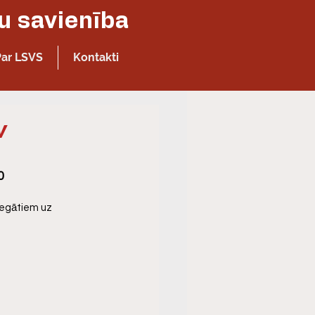
Latvijas Sporta veterānu - senioru savienība
Par LSVS
Kontakti
V
0
elegātiem uz 