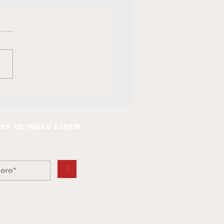
LTĀTI LSVS Pašvaldību
porta spēlēs
LATLĒTIKĀ Salaspilī
ies uz mūsu ziņam
7-12.07.2026
>