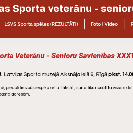
LSVS Sporta spēles (REZULTĀTI)
Foto I Video
porta Veterānu - Senioru Savienības XXX
ā 
 Latvijas Sporta muzejā Alksnāja ielā 9, Rīgā 
plkst. 14.0
, piedalīties būs iespēja arī attālināti, saite tiks nosūtīta visiem d
-pasta adresēm.