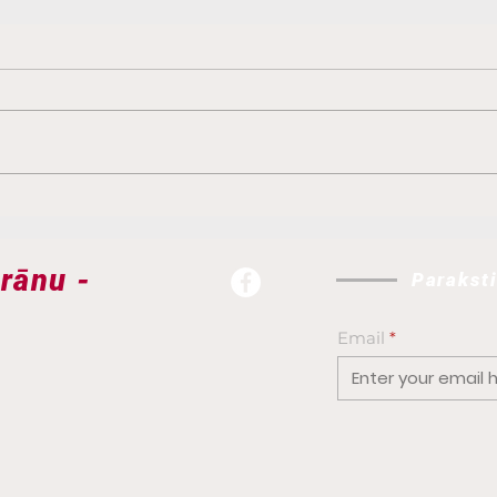
REZULTĀTI LSVS Pašvaldību
REZU
63. sporta spēlēs smaiļošanā
63. s
un kanoe airēšanā MASTER
VIEG
erānu -
Parakst
kategorijā Jelgavā 04.07.2026
11.0
Email