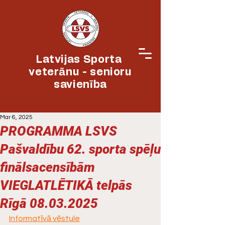
Latvijas Sporta
veterānu - senioru
savienība
Mar 6, 2025
PROGRAMMA LSVS
Pašvaldību 62. sporta spēļu
finālsacensībām
VIEGLATLĒTIKĀ telpās
Rīgā 08.03.2025
Informatīvā vēstule