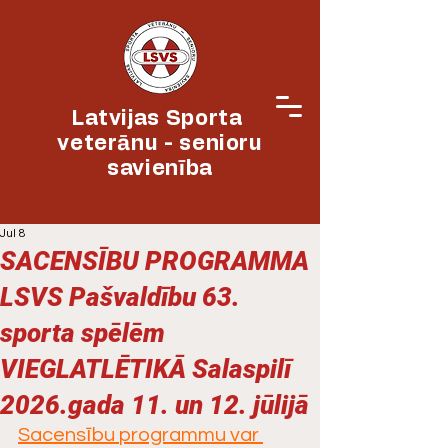
Latvijas Sporta
veterānu - senioru
savienība
Jul 8
SACENSĪBU PROGRAMMA
LSVS Pašvaldību 63.
sporta spēlēm
VIEGLATLĒTIKĀ Salaspilī
2026.gada 11. un 12. jūlijā
Sacensību 
programmu var 