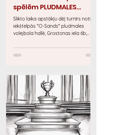
spēlēm PLUDMALES
Volejbolā Rīgā
Slikto laika apstākļu dēļ turnīrs notiks
25.07.2026
iekštelpās "O-Sands" pludmales
volejbola hallē, Grostonas iela 6b,
Rīga, Rimi Olimpiskais centrs. Ar
Kalendāru var iepazīties ŠEIT.