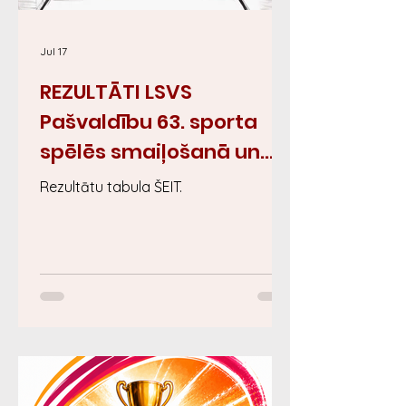
Jul 17
REZULTĀTI LSVS
Pašvaldību 63. sporta
spēlēs smaiļošanā un
kanoe airēšanā MASTER
Rezultātu tabula ŠEIT.
kategorijā Jelgavā
04.07.2026