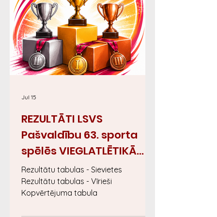
Jul 15
REZULTĀTI LSVS
Pašvaldību 63. sporta
spēlēs VIEGLATLĒTIKĀ
Salaspilī 11.07-12.07.2026
Rezultātu tabulas - Sievietes
Rezultātu tabulas - Vīrieši
Kopvērtējuma tabula