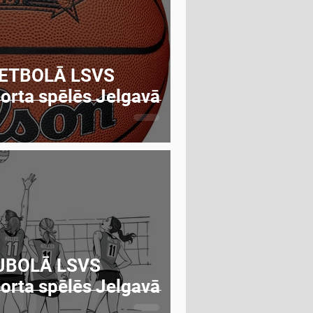
KETBOLĀ LSVS
orta spēlēs Jelgavā
JBOLĀ LSVS
orta spēlēs Jelgavā