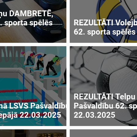
iņu DAMBRETĒ,
 sporta spēlēs
REZULTĀTI Volejb
62. sporta spēlē
REZULTĀTI Telpu 
nā LSVS Pašvaldību
Pašvaldību 62. sp
iepājā 22.03.2025
22.03.2025