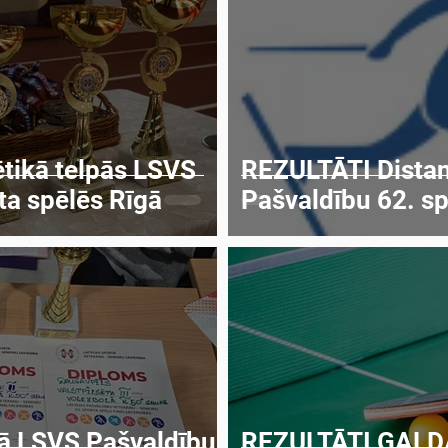
tikā telpās LSVS
REZULTĀTI Dista
ta spēlēs Rīgā
Pašvaldību 62. s
ā LSVS Pašvaldību
REZULTĀTI GALD