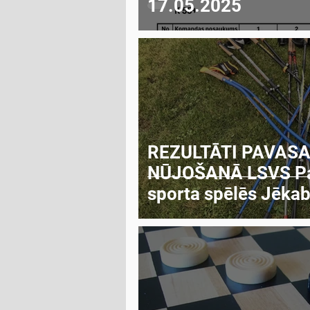
17.05.2025
REZULTĀTI PAVAS
NŪJOŠANĀ LSVS Paš
sporta spēlēs Jēkab