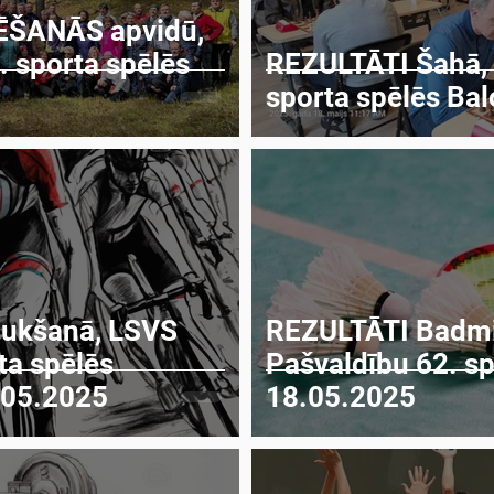
ĒŠANĀS apvidū,
 sporta spēlēs
REZULTĀTI Šahā, 
sporta spēlēs Ba
aukšanā, LSVS
REZULTĀTI Badmi
ta spēlēs
Pašvaldību 62. sp
.05.2025
18.05.2025