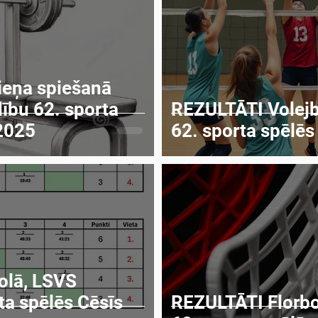
ieņa spiešanā
ību 62. sporta
REZULTĀTI Volejb
2025
62. sporta spēlēs
olā, LSVS
ta spēlēs Cēsīs
REZULTĀTI Florbo