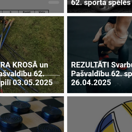
62. sporta spēlē
ARA KROSĀ un
REZULTĀTI Svarb
valdību 62.
Pašvaldību 62. sp
pilī 03.05.2025
26.04.2025