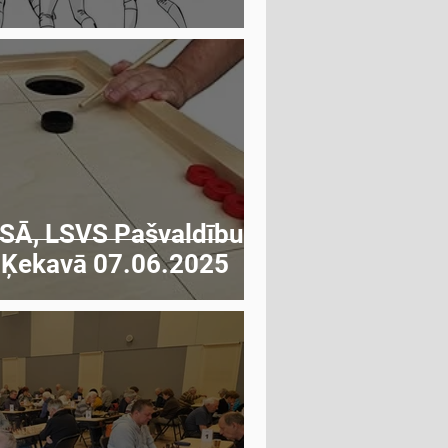
Ā, LSVS Pašvaldību
s Ķekavā 07.06.2025