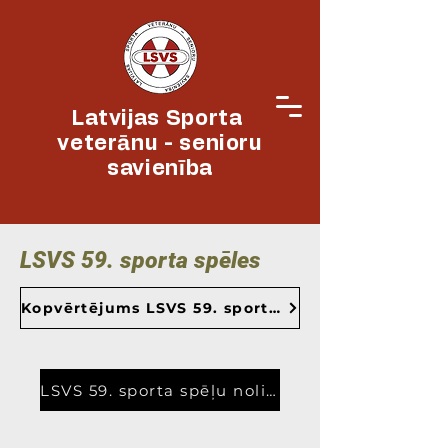
Latvijas Sporta
veterānu - senioru
savienība
LSVS 59. sporta spēles
Kopvērtējums LSVS 59. sporta spēlēm uz 18/07/2022
LSVS 59. sporta spēļu nolikums