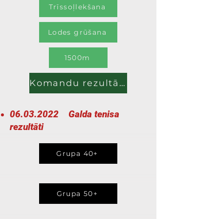
Trīssoļlekšana
Lodes grūšana
1500m
Komandu rezultāti
06.03.2022
Galda tenisa
rezultāti
Grupa 40+
Grupa 50+