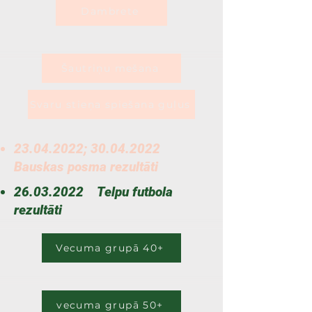
Dambrete
Šautriņu mešana
Svaru stieņa spiešana guļus
23.04.2022
;
30.04.2022
Bauskas posma rezultāti
26.03.2022
Telpu futbola
rezultāti
Vecuma grupā 40+
vecuma grupā 50+