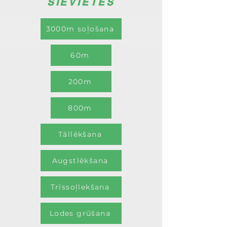
SIEVIETES
3000m soļošana
60m
200m
800m
Tāllēkšana
Augstlēkšana
Trīssoļlekšana
Lodes grūšana