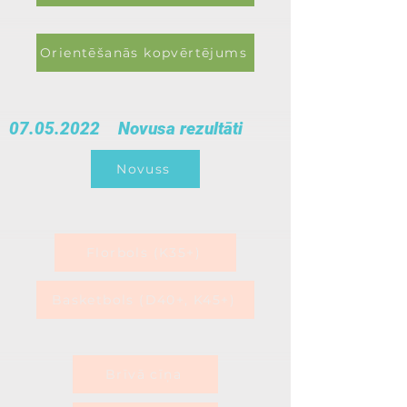
Orientēšanās kopvērtējums
07.05.2022
Novusa rezultāti
Novuss
Florbols (K35+)
Basketbols (D40+, K45+)
Brīvā cīņa