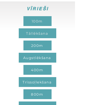
VĪRIEŠI
100m
Tāllēkšana
200m
Augstlēkšana
400m
Trīssoļlekšana
800m