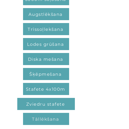
Augstlēkšana
Trīssoļlekšana
Lodes grūšana
Diska mešana
Šķēpmešana
Stafete 4x100m
Zviedru stafete
Tāllēkšana