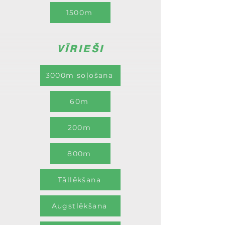
1500m
VĪRIEŠI
3000m soļošana
60m
200m
800m
Tāllēkšana
Augstlēkšana