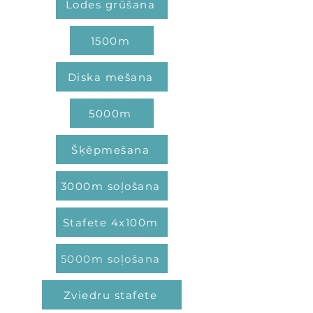
Lodes grūšana
1500m
Diska mešana
5000m
Šķēpmešana
3000m soļošana
Stafete 4x100m
5000m soļošana
Zviedru stafete