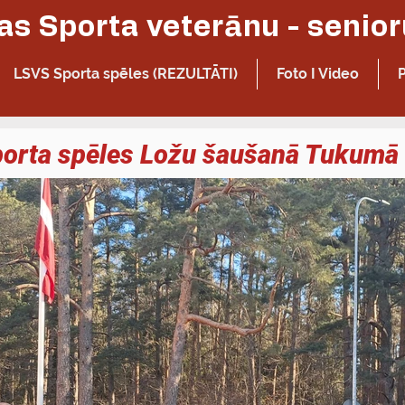
LSVS Sporta spēles (REZULTĀTI)
Foto I Video
porta spēles Ložu šaušanā Tukumā