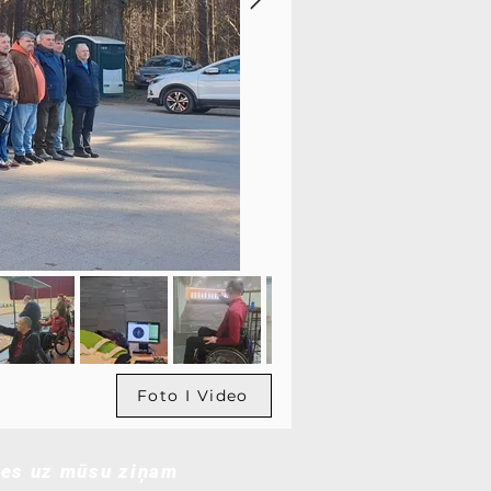
Foto I Video
ies uz mūsu ziņam