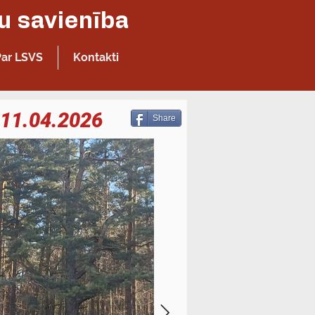
Latvijas Sporta veterānu - senioru savienība
Par LSVS
Kontakti
 11.04.2026
Share