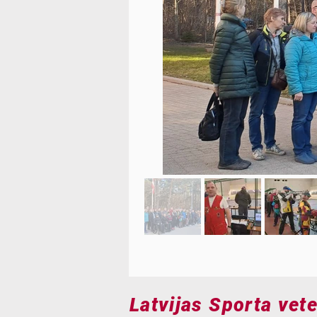
Out
of
gallery
Latvijas Sporta vet