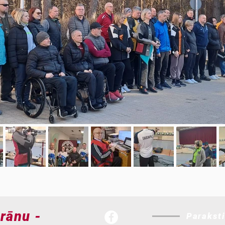
erānu -
Parakst