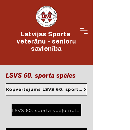
Latvijas Sporta
veterānu - senioru
savienība
LSVS 60. sporta spēles
Kopvērtējums LSVS 60. sporta spēlēm uz 28.08.2023 (3 lpp)
LSVS 60. sporta spēļu nolikums