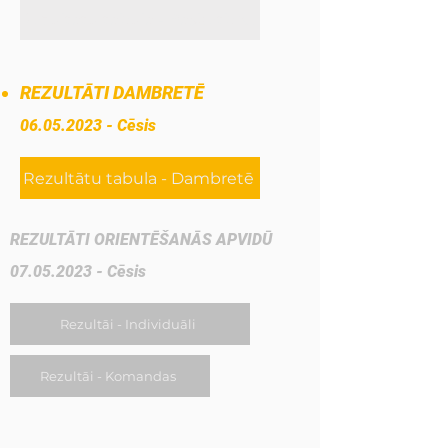
Rezultātu tabula - Basketbolā
REZULTĀTI DAMBRETĒ
06.05.2023
- Cēsis
Rezultātu tabula - Dambretē
REZULTĀTI ORIENTĒŠANĀS APVIDŪ
07.05.2023
- Cēsis
Rezultāi - Individuāli
Rezultāi - Komandas