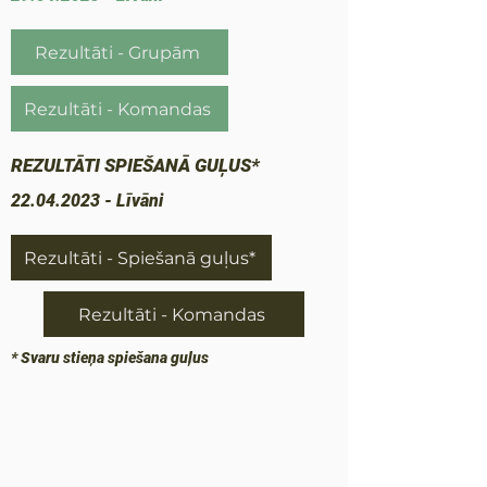
Rezultāti - Grupām
Rezultāti - Komandas
REZULTĀTI SPIEŠANĀ GUĻUS*
22.04.2023
- Līvāni
Rezultāti - Spiešanā guļus*
Rezultāti - Komandas
* Svaru stieņa spiešana guļus