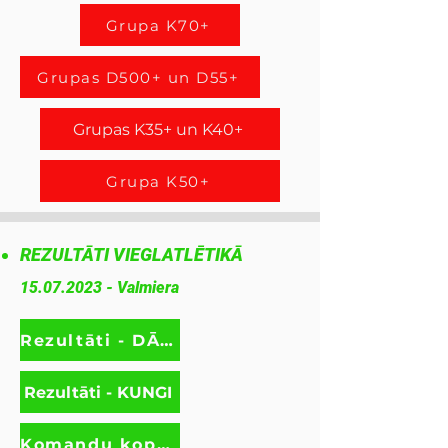
Grupa K70+
Grupas D500+ un D55+
Grupas K35+ un K40+
Grupa K50+
REZULTĀTI VIEGLATLĒTIKĀ
15.07.2023
- Valmiera
Rezultāti - DĀMAS
Rezultāti - KUNGI
Komandu kopvērtējums