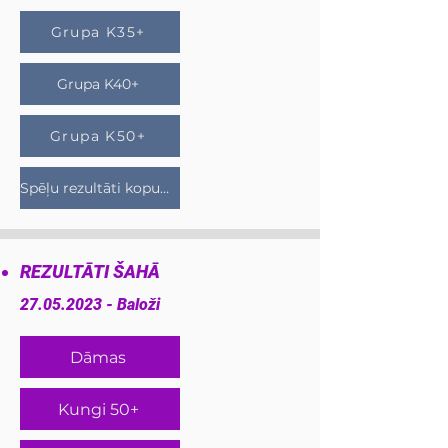
Grupa K35+
Grupa K40+
Grupa K50+
Spēļu rezultāti kopumā
REZULTĀTI ŠAHĀ
27.05.2023
- Baloži
Dāmas
Kungi 50+